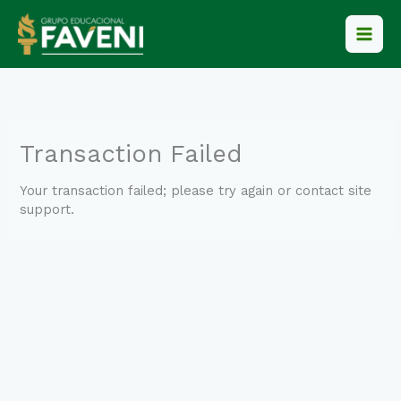
Ir
para
o
conteúdo
Transaction Failed
Your transaction failed; please try again or contact site
support.