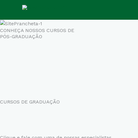
Ir
para
o
conteúdo
CONHEÇA NOSSOS CURSOS DE
PÓS-GRADUAÇÃO
CURSOS DE GRADUAÇÃO
Clique e fale com uma de nossas especialistas.