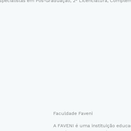
pecialistas em Pós-Graduação, 2° Licenciatura,
Compleme
Faculdade Faveni
A FAVENI é uma instituição educ