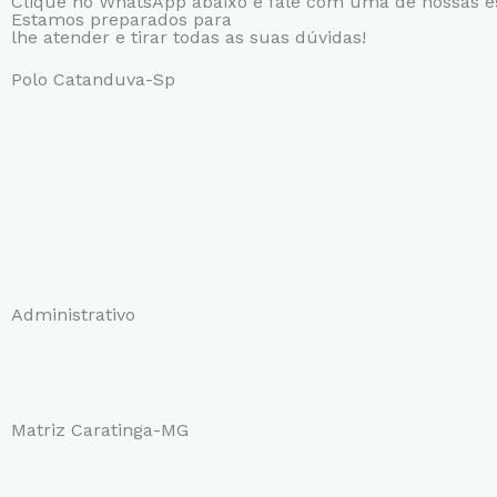
Clique no WhatsApp abaixo e fale com uma de nossas es
Estamos preparados para
lhe atender e tirar todas as suas dúvidas!
Polo Catanduva-Sp
Administrativo
Matriz Caratinga-MG