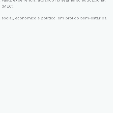
 vasta experiência, atuando no segmento educacional
o (MEC).
 social, econômico e político, em prol do bem-estar da