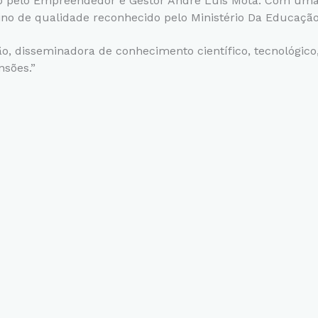
do pelo Empreendedor e Gestor André Luis Mota. Com uma
ino de qualidade reconhecido pelo Ministério Da Educaçã
, disseminadora de conhecimento científico, tecnológico,
nsões.”