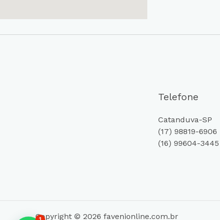
Telefone
Catanduva-SP
(17) 98819-6906
(16) 99604-3445
Copyright © 2026 favenionline.com.br
1