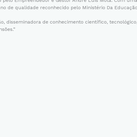
do pelo Empreendedor e Gestor André Luis Mota. Com uma
ino de qualidade reconhecido pelo Ministério Da Educaçã
, disseminadora de conhecimento científico, tecnológico,
nsões.”