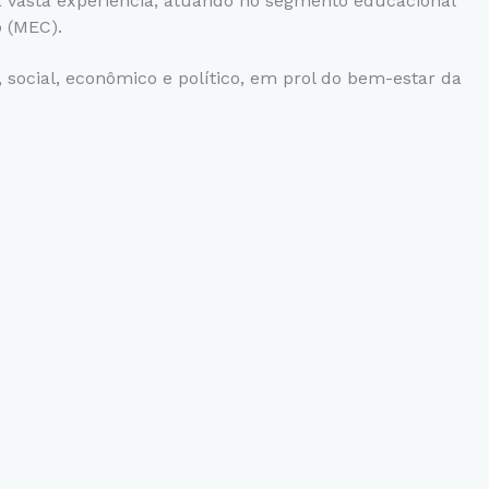
 vasta experiência, atuando no segmento educacional
o (MEC).
 social, econômico e político, em prol do bem-estar da